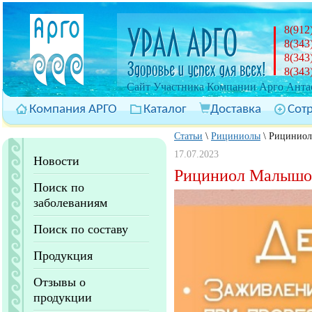
8(912
8(343
8(343
8(343
Cайт Участника Компании Арго Антас
Компания АРГО
Каталог
Доставка
Сот
Статьи
\
Рициниолы
\
Рициниол
17.07.2023
Новости
Рициниол Малышок
Поиск по
заболеваниям
Поиск по составу
Продукция
Отзывы о
продукции