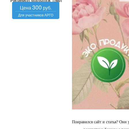
Рициниол Малышок 15мл
300
Понравился сайт и статья? Они 