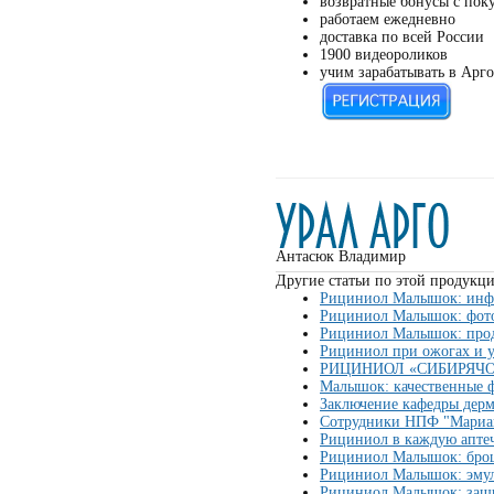
возвратные бонусы с пок
работаем ежедневно
доставка по всей России
1900 видеороликов
учим зарабатывать в Арго
Антасюк Владимир
Другие статьи по этой продукци
Рициниол Малышок: инфо
Рициниол Малышок: фот
Рициниол Малышок: про
Рициниол при ожогах и у
РИЦИНИОЛ «СИБИРЯЧОК»: 
Малышок: качественные 
Заключение кафедры дер
Сотрудники НПФ "Мариан
Рициниол в каждую апте
Рициниол Малышок: бро
Рициниол Малышок: эмул
Рициниол Малышок: защи