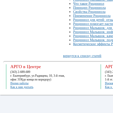
Что такое Рициниол
Принцип Рициниола
Свойства Рициниола
Применение Рициниола
Рициниол для детей: отз
Рициниол помогает расти
Рициниол Малышок: для 
Рициниол Малышок: инфо
Рициниол Малышок: каче
Рициниол Малышок: под
Косметические эффекты 
вернутся к списку статей
АРГО в Центре
АРГ
(343) 2-689-689
(343) 
г. Екатеринбург, ул.Радищева, 10, 3-й этаж,
г. Ек
офис 319(до конца по коридору)
1-й эт
Время работы
Время
Как к нам доехать
Как к