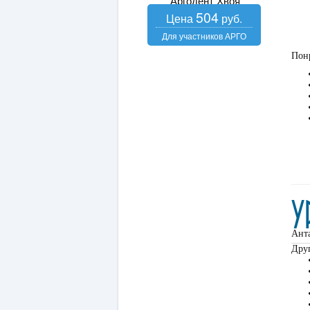
Аргодент Хвоя
504
Понр
Ант
Друг