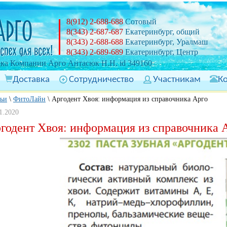
8(912) 2-688-688
Сотовый
8(343) 2-687-687
Екатеринбург, общий
8(343) 2-688-688
Екатеринбург, Уралмаш
8(343) 2-689-689
Екатеринбург, Центр
ка Компании Арго Антасюк Н.Н. id 349160
Доставка
Сотрудничество
Участникам
К
тьи
\
ФитоЛайн
\
Аргодент Хвоя: информация из справочника Арго
1.2020
годент Хвоя: информация из справочника 