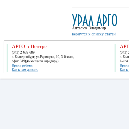
Антасюк Владимир
вернутся к списку статей
АРГО в Центре
АРГ
(343) 2-689-689
(343) 
г. Екатеринбург, ул.Радищева, 10, 3-й этаж,
г. Ек
офис 319(до конца по коридору)
1-й эт
Время работы
Время
Как к нам доехать
Как к