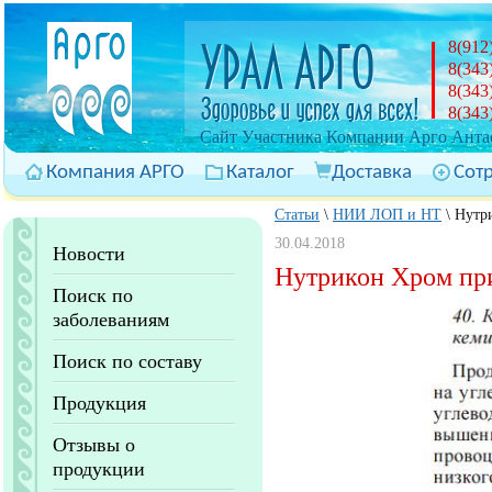
8(912
8(343
8(343
8(343
Cайт Участника Компании Арго Антас
Компания АРГО
Каталог
Доставка
Сот
Статьи
\
НИИ ЛОП и НТ
\
Нутр
30.04.2018
Новости
Нутрикон Хром пр
Поиск по
заболеваниям
Поиск по составу
Продукция
Отзывы о
продукции