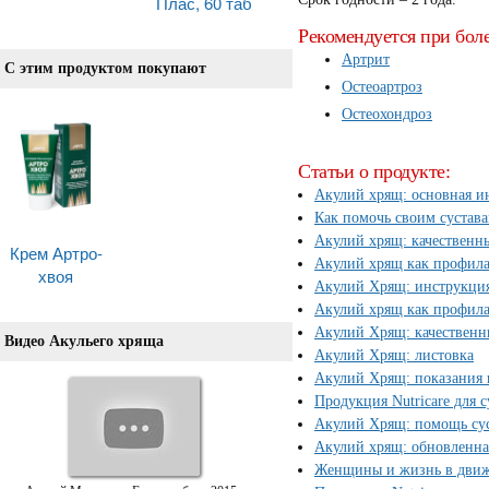
Плас, 60 таб
Рекомендуется при бол
Артрит
С этим продуктом покупают
Остеоартроз
Остеохондроз
Статьи о продукте:
Акулий хрящ: основная 
Как помочь своим сустав
Акулий хрящ: качественн
Крем Артро-
Акулий хрящ как профила
хвоя
Акулий Хрящ: инструкци
Акулий хрящ как профила
Акулий Хрящ: качественн
Видео Акульего хряща
Акулий Хрящ: листовка
Акулий Хрящ: показания
Продукция Nutricare для с
Акулий Хрящ: помощь сус
Акулий хрящ: обновленна
Женщины и жизнь в движе