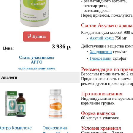
- ревматоидного артрита,
- ocтеоартроза,
- остеохондроза.
Перед приемом, пожалуйста,
Состав Акульего хряща
Каждая капсула массой 900 
🛒 Купить
Акулий хрящ
750 мг
3 936 р.
Действующие вещества комп
Цена:
Хондроитин
сульфат
Стать участником
Глюкозамин
сульфат
АРГО
если нашли цену ниже
Рекомендации по прим
Взрослым принимать по 2 кап
Аналоги
Продолжительность приема 
рекомендуется проконсультир
Противопоказания
Индивидуальная непереноси
кормление грудью.
Форма выпуска
60 капсул в упаковке.
Артро Комплекс
Глюкозамин-
Условия хранения
Срок годности – 2 года.