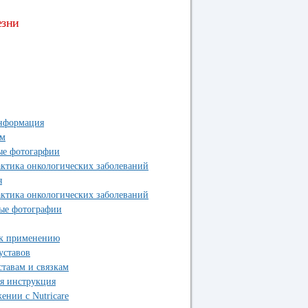
езни
информация
ам
ые фотогарфии
ктика онкологических заболеваний
я
ктика онкологических заболеваний
ые фотографии
 к применению
уставов
тавам и связкам
я инструкция
нии с Nutricare