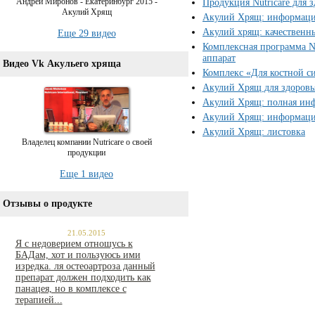
Андрей Миронов - Екатеринбург 2015 -
Продукция Nutricare для 
Акулий Хрящ
Акулий Хрящ: информация
Акулий хрящ: качественн
Еще 29 видео
Комплексная программа N
аппарат
Видео Vk Акульего хряща
Комплекс «Для костной си
Акулий Хрящ для здоровь
Акулий Хрящ: полная ин
Акулий Хрящ: информаци
Акулий Хрящ: листовка
Владелец компании Nutricare о своей
продукции
Еще 1 видео
Отзывы о продукте
21.05.2015
Я с недоверием отношусь к
БАДам, хот и пользуюсь ими
изредка. ля остеоартроза данный
препарат должен подходить как
панацея, но в комплексе с
терапией...