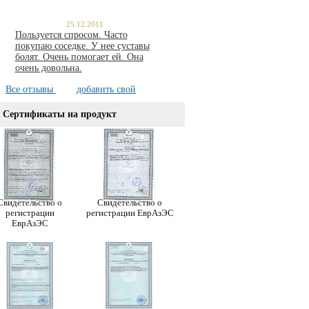
25.12.2011
Пользуется спросом. Часто
покупаю соседке. У нее суставы
болят. Очень помогает ей. Она
очень довольна.
Все отзывы
добавить свой
Сертификаты на продукт
Свидетельство о
Свидетельство о
регистрации
регистрации ЕврАзЭС
ЕврАзЭС