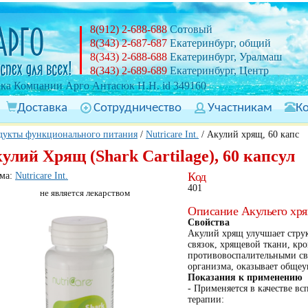
8(912) 2-688-688
Сотовый
8(343) 2-687-687
Екатеринбург, общий
8(343) 2-688-688
Екатеринбург, Уралмаш
8(343) 2-689-689
Екатеринбург, Центр
ка Компании Арго Антасюк Н.Н. id 349160
Доставка
Сотрудничество
Участникам
К
дукты функционального питания
/
Nutricare Int.
/
Акулий хрящ, 60 капс
улий Хрящ (Shark Cartilage), 60 капсул
Код
ма:
Nutricare Int.
401
не является лекарством
Описание Акульего хр
Свойства
Акулий хрящ улучшает струк
связок, хрящевой ткани, кр
противовоспалительными св
организма, оказывает общеу
Показания к применению
- Применяется в качестве вс
терапии: