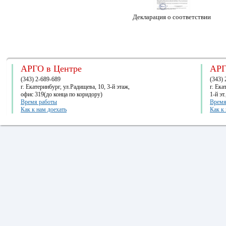
Декларация о соответствии
АРГО в Центре
АРГ
(343) 2-689-689
(343) 
г. Екатеринбург, ул.Радищева, 10, 3-й этаж,
г. Ек
офис 319(до конца по коридору)
1-й эт
Время работы
Время
Как к нам доехать
Как к