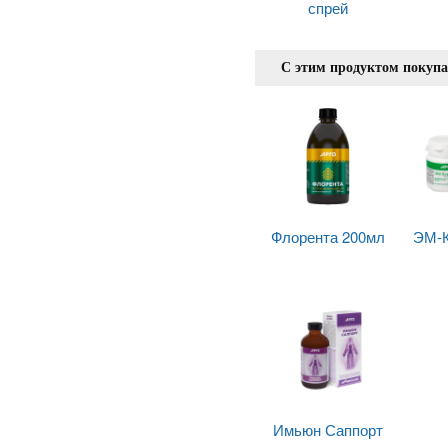
спрей
С этим продуктом покуп
Флорента 200мл
ЭМ-К
Имьюн Саппорт