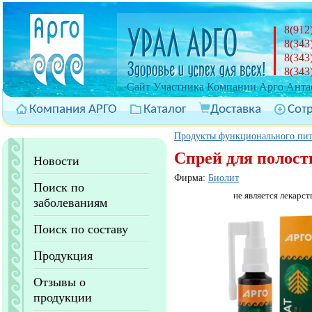
8(912
8(343
8(343
8(343
Cайт Участника Компании Арго Антас
Компания АРГО
Каталог
Доставка
Сот
Продукты функционального пи
Спрей для полост
Новости
Фирма:
Биолит
Поиск по
не является лекарст
заболеваниям
Поиск по составу
Продукция
Отзывы о
продукции