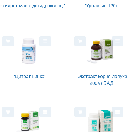
оксидонт-май с дигидрокверц.'
'Уролизин 120г'
'Цитрат цинка'
'Экстракт корня лопуха
200млБАД'