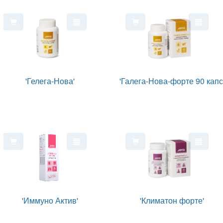
'Гелега-Нова'
'Галега-Нова-форте 90 капс
'Иммуно Актив'
'Климатон форте'