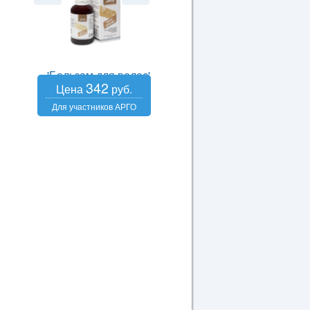
'Бальзам для волос'
342