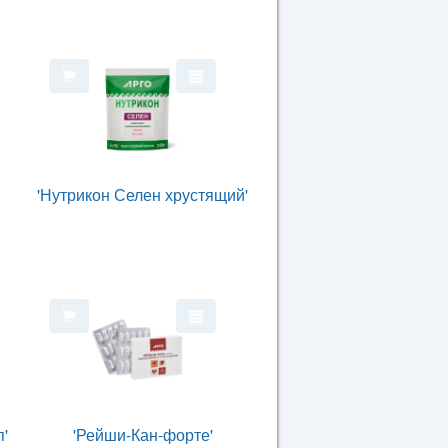
'Нутрикон Селен хрустящий'
п'
'Рейши-Кан-форте'