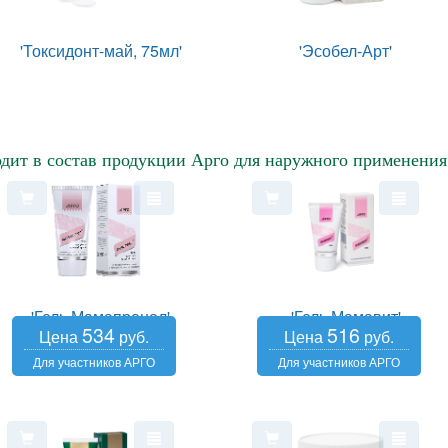
'Токсидонт-май, 75мл'
'Эсобел-Арт'
дит в состав продукции Арго для наружного применения
'Гель Мамапренол'
'Гель Мамавит'
534
516