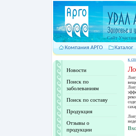
Cайт Участни
Компания АРГО
Каталог
к сп
Ло
Новости
Лопу
Поиск по
веще
Лопу
заболеваниям
эффе
реко
Поиск по составу
соде
саха
Продукция
Лопу
нед
Отзывы о
Вхо
продукции