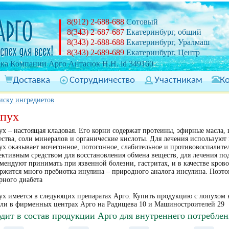
8(912) 2-688-688
Сотовый
8(343) 2-687-687
Екатеринбург, общий
8(343) 2-688-688
Екатеринбург, Уралмаш
8(343) 2-689-689
Екатеринбург, Центр
ка Компании Арго Антасюк Н.Н. id 349160
Доставка
Сотрудничество
Участникам
К
иску ингредиетов
пух
х – настоящая кладовая. Его корни содержат протеины, эфирные масла, 
ства, соли минералов и органические кислоты. Для лечения используют 
х оказывает мочегонное, потогонное, слабительное и противовоспалител
ктивным средством для восстановления обмена веществ, для лечения под
мендуют принимать при язвенной болезни, гастритах, и в качестве крово
ржится много пребиотка инулина – природного аналога инсулина. Поэто
рного диабета
х имеется в следующих препаратах Арго. Купить продукцию с лопухом 
ели в фирменных центрах Арго на Радищева 10 и Машиностроителей 29
дит в состав продукции Арго для внутреннего потреблен