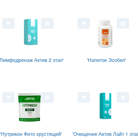
'Лимфодренаж Актив 2 этап'
'Напиток Эсобел'
'Нутрикон Фито хрустящий'
'Очищение Актив Лайт 1 эта