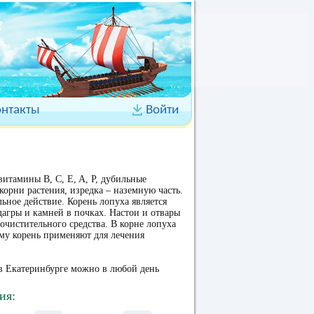
онтакты
Войти
витамины B, C, E, A, P, дубильные
корни растения, изредка – наземную часть.
ьное действие. Корень лопуха является
агры и камней в почках. Настои и отвары
очистительного средства. В корне лопуха
му корень применяют для лечения
в Екатеринбурге можно в любой день
ия: