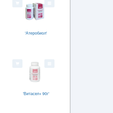
'Атеробиол'
'Витасел+ 90г'