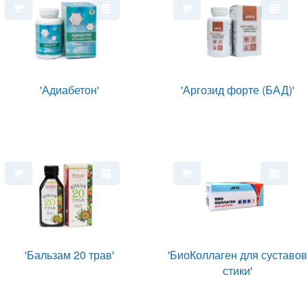
'Адиабетон'
'Аргозид форте (БАД)'
'Бальзам 20 трав'
'БиоКоллаген для суставов
стики'