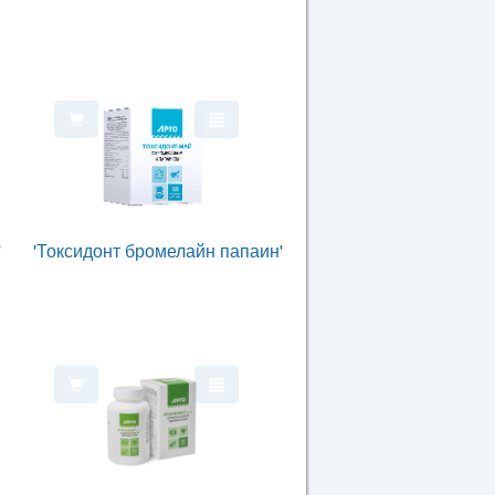
'
'Токсидонт бромелайн папаин'