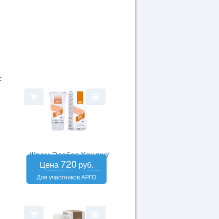
:
'Крем Эсобел Хондро'
720