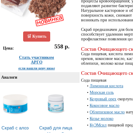
процессы кровообращения; 
подавляют развитие бактер
Натуральное касторовое и о
поверхность кожи, снимают 
возникать при использовани
Скраб предназначен для бол
способствует удалению мер
🛒 Купить
профилактике появления це
558 р.
Цена:
Состав Очищающего с
Сода пищевая, кислота лимо
Стать участником
орехов, кокосовое масло, ка
АРГО
облепихи, молоко козье пи
если нашли цену ниже
Состав Очищающего с
Аналоги
Сода пищевая
Лимонная кислота
Морская соль
Кедровый орех
скорлуп
Кокосовое масло
Облепиховое масло
нат
Козье молоко
КуЭМсил
пищевой про
Скраб с алоэ
Скраб для лица