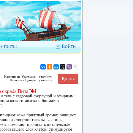
онтакты
Войти
Наличие на Уралмаше:
уточнить
Купить
Наличие в Центре:
уточнить
 скраба ВитаЭМ
и тела с кедровой скорлупой и эфирным
нием козьего молока и биомассы
".
придают коже приятный аромат, очищают
тивно растворяют сальные частицы,
ожи, помогают проникать питательным
ороговевшего слоя клеток; стимулируют