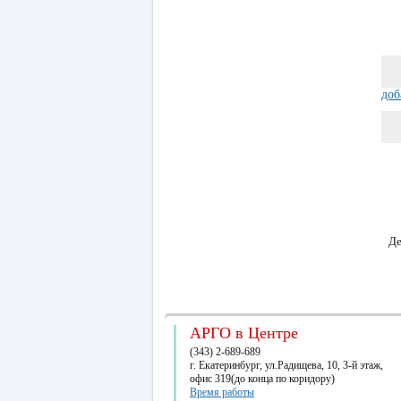
доб
Де
АРГО в Центре
(343) 2-689-689
г. Екатеринбург, ул.Радищева, 10, 3-й этаж,
офис 319(до конца по коридору)
Время работы