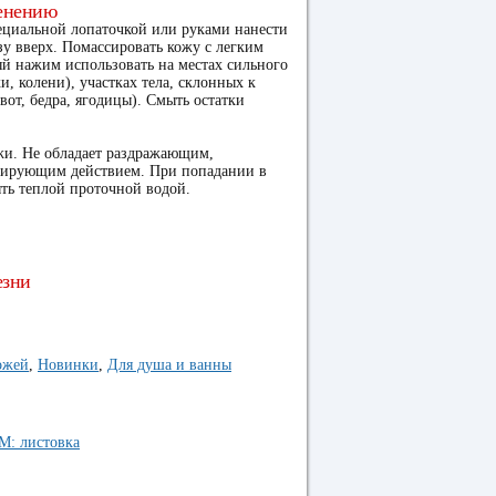
енению
ециальной лопаточкой или руками нанести
зу вверх. Помассировать кожу с легким
й нажим использовать на местах сильного
и, колени), участках тела, склонных к
от, бедра, ягодицы). Смыть остатки
жи. Не обладает раздражающим,
зирующим действием. При попадании в
ыть теплой проточной водой.
езни
ожей
,
Новинки
,
Для душа и ванны
: листовка