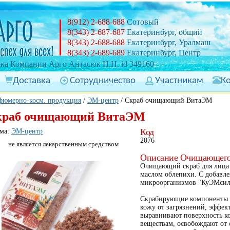
8(912) 2-688-688
Сотовый
8(343) 2-687-687
Екатеринбург, общий
8(343) 2-688-688
Екатеринбург, Уралмаш
8(343) 2-689-689
Екатеринбург, Центр
ка Компании Арго Антасюк Н.Н. id 349160
Доставка
Сотрудничество
Участникам
К
фюмерно-косм. продукция
/
ЭМ-центр
/
Скраб очищающий ВитаЭМ
краб очищающий ВитаЭМ
Код
ма:
ЭМ-центр
2076
не является лекарственным средством
Описание Очищающего
Очищающий скраб для лица 
маслом облепихи. С добавле
микроорганизмов "КуЭМсил
Скрабирующие компоненты 
кожу от загрязнений, эффек
выравнивают поверхность к
веществам, освобождают от 