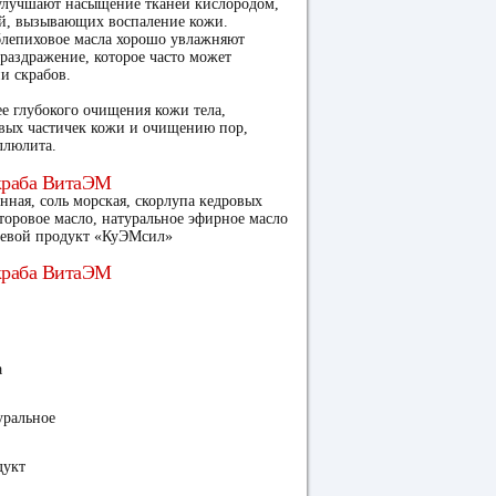
улучшают насыщение тканей кислородом,
ий, вызывающих воспаление кожи.
блепиховое масла хорошо увлажняют
раздражение, которое часто может
и скрабов.
ее глубокого очищения кожи тела,
твых частичек кожи и очищению пор,
ллюлита.
краба ВитаЭМ
нная, соль морская, скорлупа кедровых
сторовое масло, натуральное эфирное масло
щевой продукт «КуЭМсил»
краба ВитаЭМ
а
уральное
дукт