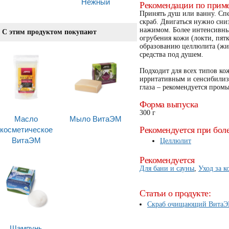
Нежный
Рекомендации по прим
Принять душ или ванну. Сп
скраб. Двигаться нужно сни
нажимом. Более интенсивны
С этим продуктом покупают
огрубения кожи (локти, пятк
образованию целлюлита (жив
средства под душем.
Подходит для всех типов ко
ирритативным и сенсибили
глаза – рекомендуется пром
Форма выпуска
300 г
Масло
Мыло ВитаЭМ
косметическое
Рекомендуется при бол
ВитаЭМ
Целлюлит
Рекомендуется
Для бани и сауны
,
Уход за к
Статьи о продукте:
Скраб очищающий ВитаЭМ
Шампунь