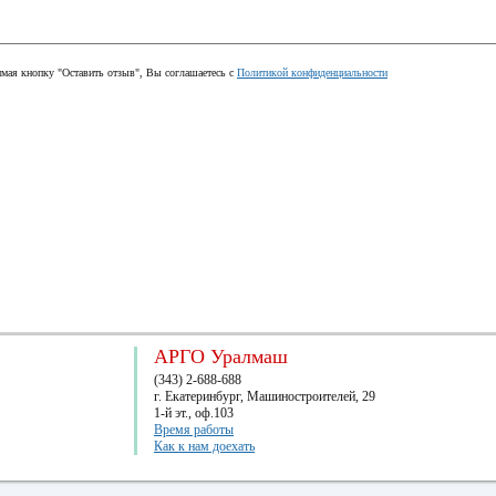
мая кнопку "Оставить отзыв", Вы соглашаетесь с
Политикой конфиденциальности
АРГО Уралмаш
(343) 2-688-688
г. Екатеринбург, Машиностроителей, 29
1-й эт., оф.103
Время работы
Как к нам доехать