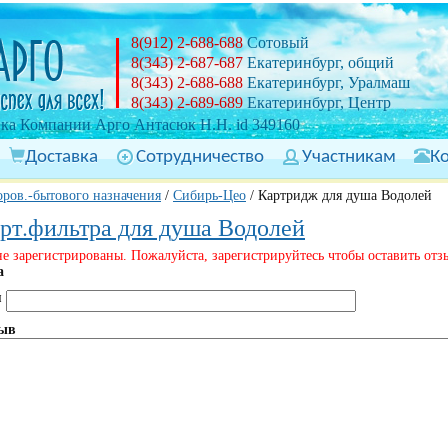
8(912) 2-688-688
Сотовый
8(343) 2-687-687
Екатеринбург, общий
8(343) 2-688-688
Екатеринбург, Уралмаш
8(343) 2-689-689
Екатеринбург, Центр
ка Компании Арго Антасюк Н.Н. id 349160
Доставка
Сотрудничество
Участникам
К
ров.-бытового назначения
/
Сибирь-Цео
/
Картридж для душа Водолей
рт.фильтра для душа Водолей
е зарегистрированы. Пожалуйста, зарегистрируйтесь чтобы оставить отз
а
я
ыв