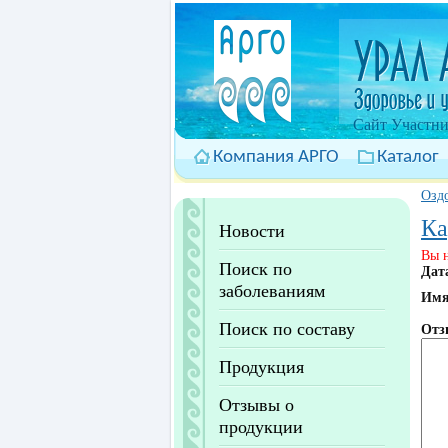
Cайт Участни
Компания АРГО
Каталог
Оздо
Ка
Новости
Вы н
Поиск по
Дат
заболеваниям
Им
Поиск по составу
Отз
Продукция
Отзывы о
продукции