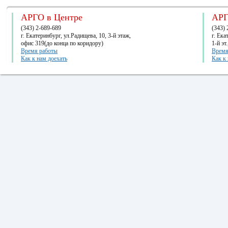
АРГО в Центре
АРГ
(343) 2-689-689
(343) 
г. Екатеринбург, ул.Радищева, 10, 3-й этаж,
г. Ек
офис 319(до конца по коридору)
1-й эт
Время работы
Время
Как к нам доехать
Как к