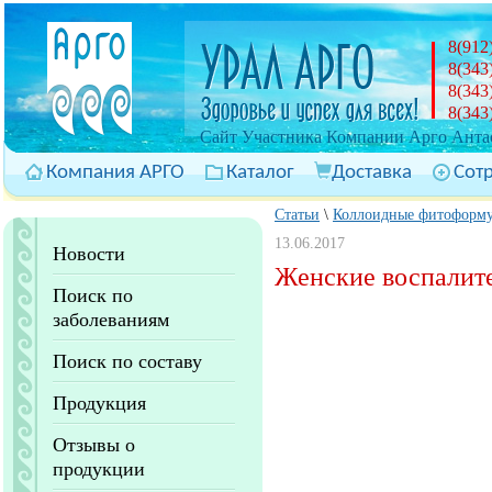
8(912
8(343
8(343
8(343
Cайт Участника Компании Арго Антас
Компания АРГО
Каталог
Доставка
Сот
Статьи
\
Коллоидные фитоформ
13.06.2017
Новости
Женские воспалите
Поиск по
заболеваниям
Поиск по составу
Продукция
Отзывы о
продукции