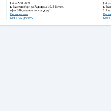
(343) 2-689-689
(343) 
г. Екатеринбург, ул.Радищева, 10, 3-й этаж,
г. Ек
офис 319(до конца по коридору)
1-й эт
Время работы
Время
Как к нам доехать
Как к