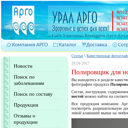
8(912
8(343
8(343
8(343
Cайт Участника Компании Арго Антас
Компания АРГО
Каталог
Доставка
Сот
Статьи
\
Качественные фотограф
28.04.2017
Новости
Полировщик для но
Поиск по
Вы находитесь в разделе качес
заболеваниям
фотографии продукта
Полировщ
Состав, инструкция, содержимо
Поиск по составу
ногтей
можно найти на соответ
Вся продукция компании Арг
Продукция
посмотреть разрешительную до
левой клавишей мыши на любую
Отзывы о
продукции