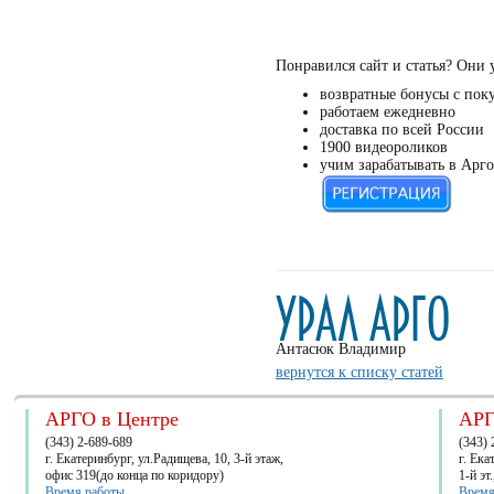
Понравился сайт и статья? Они 
возвратные бонусы с пок
работаем ежедневно
доставка по всей России
1900 видеороликов
учим зарабатывать в Арго
Антасюк Владимир
вернутся к списку статей
АРГО в Центре
АРГ
(343) 2-689-689
(343) 
г. Екатеринбург, ул.Радищева, 10, 3-й этаж,
г. Ек
офис 319(до конца по коридору)
1-й эт
Время работы
Время