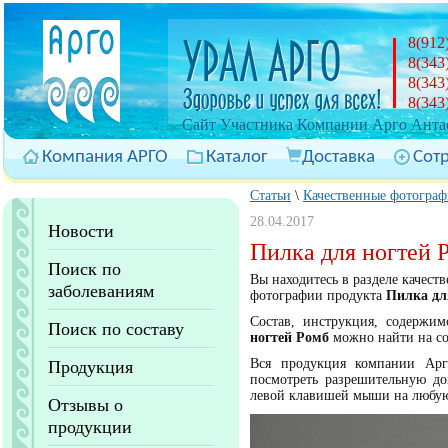
8(912
8(343
8(343
8(343
Cайт Участника Компании Арго Антас
Компания АРГО
Каталог
Доставка
Сот
Статьи
\
Качественные фотограф
28.04.2017
Новости
Пилка для ногтей 
Поиск по
Вы находитесь в разделе качес
заболеваниям
фотографии продукта
Пилка дл
Состав, инструкция, содержи
Поиск по составу
ногтей Ромб
можно найти на с
Вся продукция компании Арг
Продукция
посмотреть разрешительную до
левой клавишей мыши на любую
Отзывы о
продукции