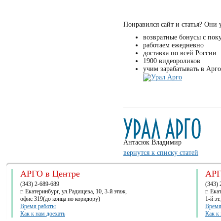
Понравился сайт и статья? Они 
возвратные бонусы с пок
работаем ежедневно
доставка по всей России
1900 видеороликов
учим зарабатывать в Арго
Антасюк Владимир
вернутся к списку статей
АРГО в Центре
АРГ
(343) 2-689-689
(343) 
г. Екатеринбург, ул.Радищева, 10, 3-й этаж,
г. Ек
офис 319(до конца по коридору)
1-й эт
Время работы
Время
Как к нам доехать
Как к