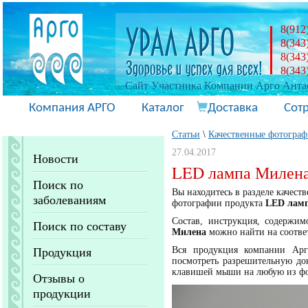
8(912
8(343
8(343
8(343
Cайт Участника Компании Арго Антас
Компания АРГО
Каталог
Доставка
Сот
Статьи
\
Качественные фотограф
27.04.2017
Новости
LED лампа Милена
Поиск по
Вы находитесь в разделе качес
заболеваниям
фотографии продукта
LED лам
Состав, инструкция, содержи
Поиск по составу
Милена
можно найти на соотв
Вся продукция компании Арг
Продукция
посмотреть разрешительную до
клавишей мыши на любую из ф
Отзывы о
продукции