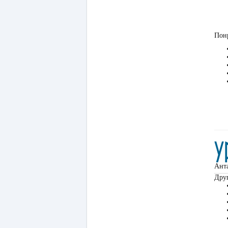
Понр
Ант
Друг