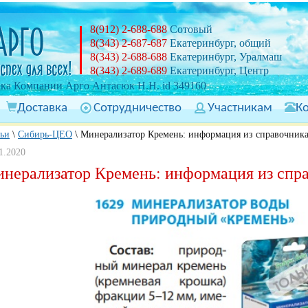
8(912) 2-688-688
Сотовый
8(343) 2-687-687
Екатеринбург, общий
8(343) 2-688-688
Екатеринбург, Уралмаш
8(343) 2-689-689
Екатеринбург, Центр
ка Компании Арго Антасюк Н.Н. id 349160
Доставка
Сотрудничество
Участникам
К
тьи
\
Сибирь-ЦЕО
\
Минерализатор Кремень: информация из справочник
1.2020
нерализатор Кремень: информация из спр