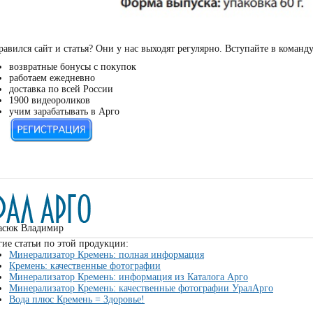
авился сайт и статья? Они у нас выходят регулярно. Вступайте в команд
возвратные бонусы с покупок
работаем ежедневно
доставка по всей России
1900 видеороликов
учим зарабатывать в Арго
асюк Владимир
ие статьи по этой продукции:
Минерализатор Кремень: полная информация
Кремень: качественные фотографии
Минерализатор Кремень: информация из Каталога Арго
Минерализатор Кремень: качественные фотографии УралАрго
Вода плюс Кремень = Здоровье!