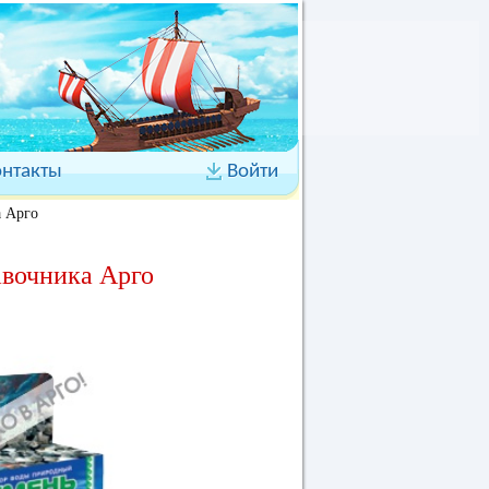
онтакты
Войти
а Арго
авочника Арго