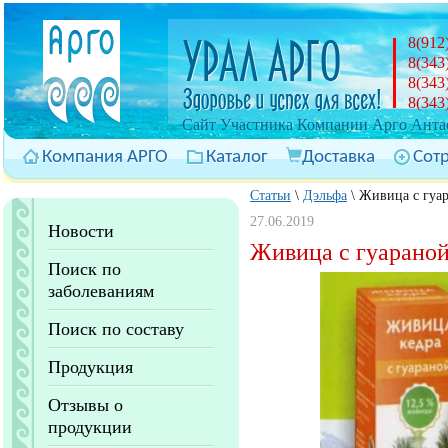
8(912
8(343
8(343
8(343
Cайт Участника Компании Арго Антас
Компания АРГО
Каталог
Доставка
Сот
Статьи
\
Дэльфа
\
Живица с гуар
27.06.2019
Новости
Живица с гуараной
Поиск по
заболеваниям
Поиск по составу
Продукция
Отзывы о
продукции