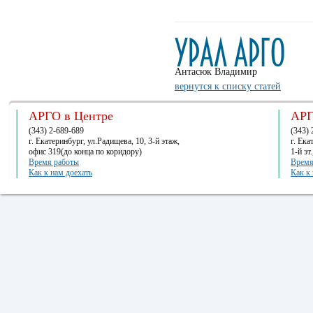
Антасюк Владимир
вернутся к списку статей
АРГО в Центре
АРГ
(343) 2-689-689
(343) 
г. Екатеринбург, ул.Радищева, 10, 3-й этаж,
г. Ек
офис 319(до конца по коридору)
1-й эт
Время работы
Время
Как к нам доехать
Как к