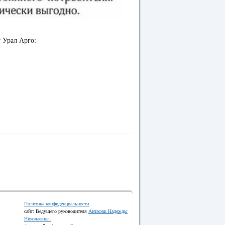
у Урал Арго:
Политика конфиденциальности
сайт: Ведущего руководителя
Антасюк Надежды
Николаевны.