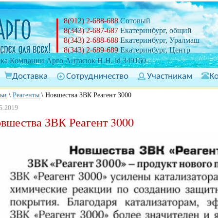
8(912) 2-688-688
Сотовый
8(343) 2-687-687
Екатеринбург, общий
8(343) 2-688-688
Екатеринбург, Уралмаш
8(343) 2-689-689
Екатеринбург, Центр
ка Компании Арго Антасюк Н.Н. id 349160
Доставка
Сотрудничество
Участникам
К
тьи
\
Реагенты
\
Новшества ЗВК Реагент 3000
5.2019
вшества ЗВК Реагент 3000