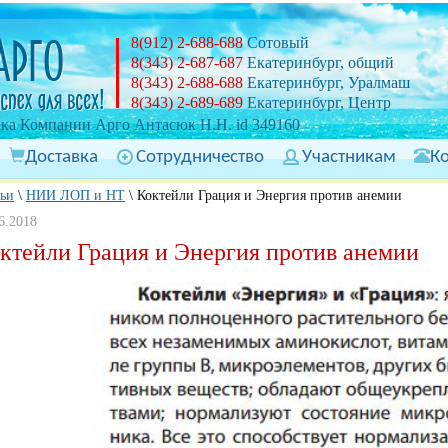
8(912) 2-688-688
Сотовый
8(343) 2-687-687
Екатеринбург, общий
8(343) 2-688-688
Екатеринбург, Уралмаш
8(343) 2-689-689
Екатеринбург, Центр
ка Компании Арго Антасюк Н.Н. id 349160
Доставка
Сотрудничество
Участникам
К
тьи
\
НИИ ЛОП и НТ
\
Коктейли Грация и Энергия против анемии
6.2018
ктейли Грация и Энергия против анемии