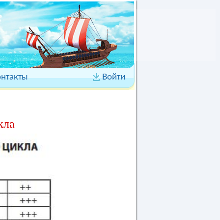
онтакты
Войти
кла