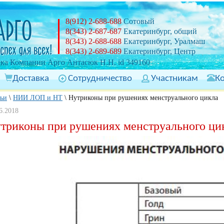
8(912) 2-688-688
Сотовый
8(343) 2-687-687
Екатеринбург, общий
8(343) 2-688-688
Екатеринбург, Уралмаш
8(343) 2-689-689
Екатеринбург, Центр
ка Компании Арго Антасюк Н.Н. id 349160
Доставка
Сотрудничество
Участникам
К
тьи
\
НИИ ЛОП и НТ
\
Нутриконы при рушениях менструального цикла
6.2018
триконы при рушениях менструального ци