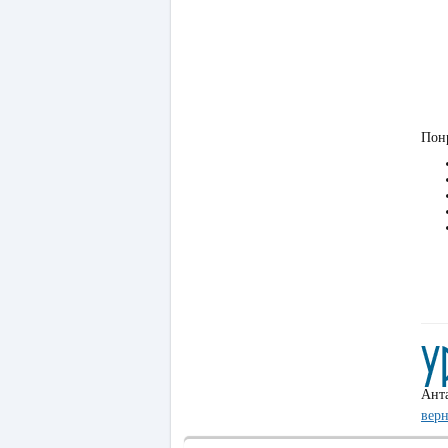
Понр
Ант
верн