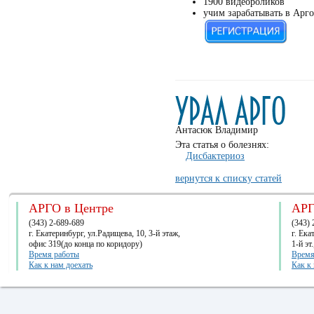
1900 видеороликов
учим зарабатывать в Арго
Антасюк Владимир
Эта статья о болезнях:
Дисбактериоз
вернутся к списку статей
АРГО в Центре
АРГ
(343) 2-689-689
(343) 
г. Екатеринбург, ул.Радищева, 10, 3-й этаж,
г. Ек
офис 319(до конца по коридору)
1-й эт
Время работы
Время
Как к нам доехать
Как к