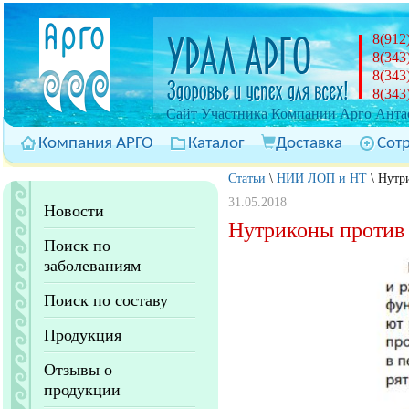
8(912
8(343
8(343
8(343
Cайт Участника Компании Арго Антас
Компания АРГО
Каталог
Доставка
Сот
Статьи
\
НИИ ЛОП и НТ
\
Нутр
31.05.2018
Новости
Нутриконы против 
Поиск по
заболеваниям
Поиск по составу
Продукция
Отзывы о
продукции