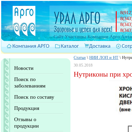
8(912
8(343
8(343
8(343
Cайт Участника Компании Арго Антас
Компания АРГО
Каталог
Доставка
Сот
Статьи
\
НИИ ЛОП и НТ
\
Нутри
30.05.2018
Новости
Нутриконы при хро
Поиск по
заболеваниям
Поиск по составу
Продукция
Отзывы о
продукции