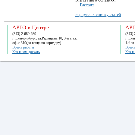
Эта статья о болезнях:
Гастрит
вернутся к списку статей
АРГО в Центре
АРГ
(343) 2-689-689
(343) 
г. Екатеринбург, ул.Радищева, 10, 3-й этаж,
г. Ек
офис 319(до конца по коридору)
1-й эт
Время работы
Время
Как к нам доехать
Как к