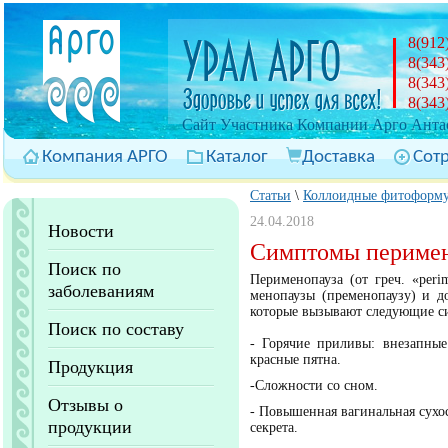
8(912
8(343
8(343
8(343
Cайт Участника Компании Арго Антас
Компания АРГО
Каталог
Доставка
Сот
Статьи
\
Коллоидные фитоформ
24.04.2018
Новости
Симптомы периме
Поиск по
Перименопауза (от греч. «peri
заболеваниям
менопаузы (пременопаузу) и д
которые вызывают следующие с
Поиск по составу
- Горячие приливы: внезапны
красные пятна.
Продукция
-Сложности со сном.
Отзывы о
- Повышенная вагинальная сухос
продукции
секрета.