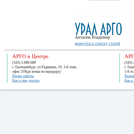
Антасюк Владимир
вернутся к списку статей
АРГО в Центре
АРГ
(343) 2-689-689
(343) 
г. Екатеринбург, ул.Радищева, 10, 3-й этаж,
г. Ек
офис 319(до конца по коридору)
1-й эт
Время работы
Время
Как к нам доехать
Как к