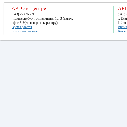
АРГО в Центре
АРГ
(343) 2-689-689
(343) 
г. Екатеринбург, ул.Радищева, 10, 3-й этаж,
г. Ек
офис 319(до конца по коридору)
1-й эт
Время работы
Время
Как к нам доехать
Как к