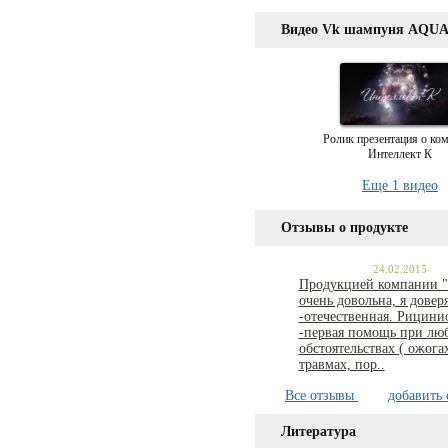
Видео Vk шампуня AQU
Ролик презентация о ко
Интеллект К
Еще 1 видео
Отзывы о продукте
24.02.2015
Продукцией компании "
очень довольна, я доверя
-отечественная. Рицини
-первая помощь при лю
обстоятельствах ( ожога
травмах, пор..
Все отзывы
добавить 
Литература