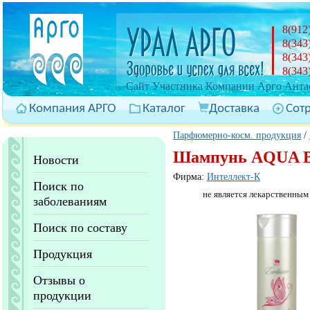
8(912
8(343
8(343
8(343
Cайт Участника Компании Арго Антас
Компания АРГО
Каталог
Доставка
Сот
Парфюмерно-косм. продукция
/
Шампунь AQUA B
Новости
Фирма:
Интеллект-К
Поиск по
не является лекарственным
заболеваниям
Поиск по составу
Продукция
Отзывы о
продукции